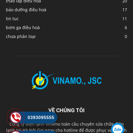
tháo lắp điều hoà
20
bảo dưỡng điều hoà
17
tin tuc
11
bơm ga điều hoà
6
chưa phân loại
0
VỀ CHÚNG TÔI
0393095555
Công ty điện lạnh vinamo toàn cầu chuyên sửa chữa điện
lạnh tại Hà Nội Gọi ngay cho hotline để được phục vụ nhanh