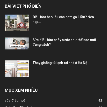
BÀI VIẾT PHỔ BIẾN
Điều hòa bao lâu cần bơm ga 1 lần? Nên
nạp...
Sửa điều hòa chảy nước như thế nào mới
đúng cách?
Thay gioăng tủ lạnh tại nhà ở Hà Nội
MỤC XEM NHIỀU
sửa điều hoà
63