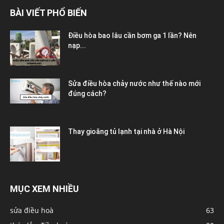
BÀI VIẾT PHỔ BIẾN
Điều hòa bao lâu cần bơm ga 1 lần? Nên
nạp...
Sửa điều hòa chảy nước như thế nào mới
đúng cách?
Thay gioăng tủ lạnh tại nhà ở Hà Nội
MỤC XEM NHIỀU
sửa điều hoà
63