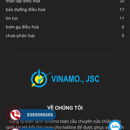
tháo lắp điều hoà
20
bảo dưỡng điều hoà
17
tin tuc
11
bơm ga điều hoà
6
chưa phân loại
0
VỀ CHÚNG TÔI
0393095555
Công ty điện lạnh vinamo toàn cầu chuyên sửa chữa điện
lạnh tại Hà Nội Gọi ngay cho hotline để được phục vụ nhanh