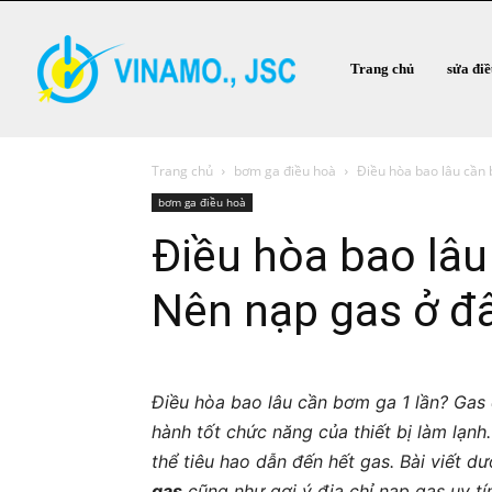
Trang chủ
sửa đi
Trang chủ
bơm ga điều hoà
Điều hòa bao lâu cần 
bơm ga điều hoà
Điều hòa bao lâu
Nên nạp gas ở đ
Điều hòa bao lâu cần bơm ga 1 lần? Gas 
hành tốt chức năng của thiết bị làm lạnh
thể tiêu hao dẫn đến hết gas. Bài viết d
gas
cũng như gợi ý địa chỉ nạp gas uy tí