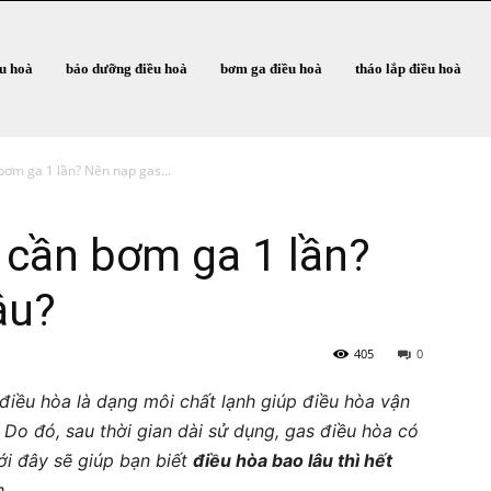
ều hoà
bảo dưỡng điều hoà
bơm ga điều hoà
tháo lắp điều hoà
bơm ga 1 lần? Nên nạp gas...
 cần bơm ga 1 lần?
âu?
405
0
điều hòa là dạng môi chất lạnh giúp điều hòa vận
. Do đó, sau thời gian dài sử dụng, gas điều hòa có
ưới đây sẽ giúp bạn biết
điều hòa bao lâu thì hết
n.