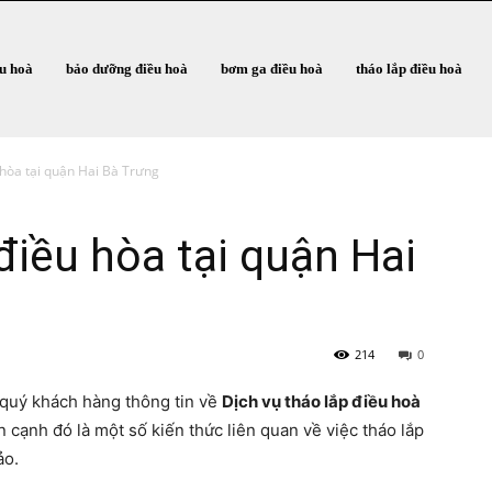
ều hoà
bảo dưỡng điều hoà
bơm ga điều hoà
tháo lắp điều hoà
 hòa tại quận Hai Bà Trưng
điều hòa tại quận Hai
214
0
 quý khách hàng thông tin về
D
ịch vụ tháo lắp điều hoà
n cạnh đó là một số kiến thức liên quan về việc tháo lắp
ảo.