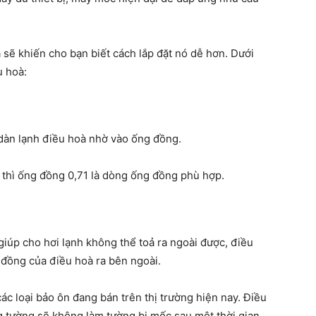
sẽ khiến cho bạn biết cách lắp đặt nó dễ hơn. Dưới
u hoà:
dàn lạnh điều hoà nhờ vào ống đồng.
n thì ống đồng 0,71 là dòng ống đồng phù hợp.
giúp cho hơi lạnh không thể toả ra ngoài được, điều
đồng của điều hoà ra bên ngoài.
ác loại bảo ôn đang bán trên thị trường hiện nay. Điều
 tường sẽ không làm tường bị mốc sau một thời gian