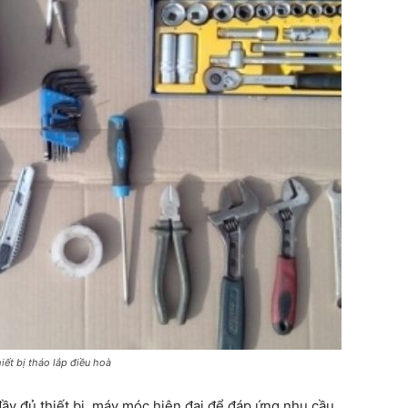
iết bị tháo lắp điều hoà
đầy đủ thiết bị, máy móc hiện đại để đáp ứng nhu cầu