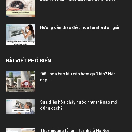
Hướng dẫn tháo điều hoà tại nhà đơn giản
BÀI VIẾT PHỔ BIẾN
Điều hòa bao lâu cần bơm ga 1 lần? Nên
nạp...
Sửa điều hòa chảy nước như thế nào mới
đúng cách?
Thay gioăng tủ lạnh tại nhà ở Hà Nội