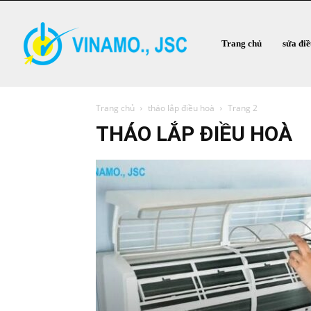
Trang chủ
sửa đi
Trang chủ
tháo lắp điều hoà
Trang 2
THÁO LẮP ĐIỀU HOÀ