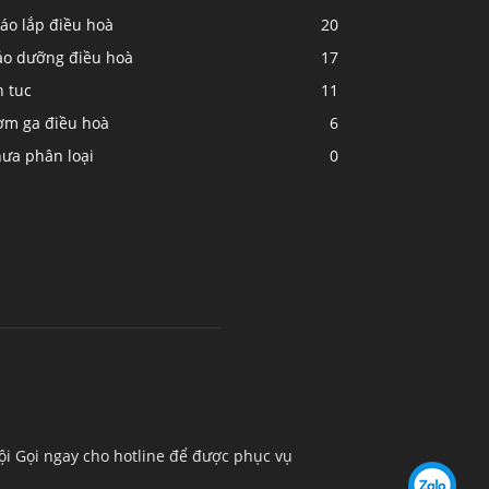
áo lắp điều hoà
20
ảo dưỡng điều hoà
17
n tuc
11
ơm ga điều hoà
6
hưa phân loại
0
ội Gọi ngay cho hotline để được phục vụ