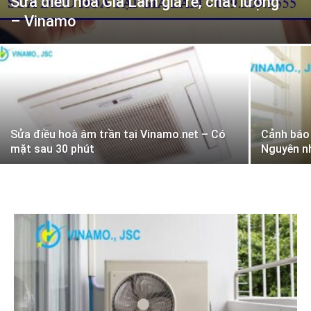
Sửa điều hòa Gia Lâm giá rẻ, chất lượng
– Vinamo
Sửa điều hoà âm trần tại Vinamo.net – Có
Cảnh báo
mặt sau 30 phút
Nguyên n