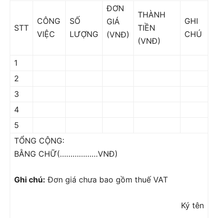
ĐƠN
THÀNH
CÔNG
SỐ
GHI
GIÁ
STT
TIỀN
VIỆC
LƯỢNG
CHÚ
(VNĐ)
(VNĐ)
1
2
3
4
5
TỔNG CỘNG:
BẰNG CHỮ(………………VNĐ)
Ghi chú:
Đơn giá chưa bao gồm thuế VAT
Ký tên