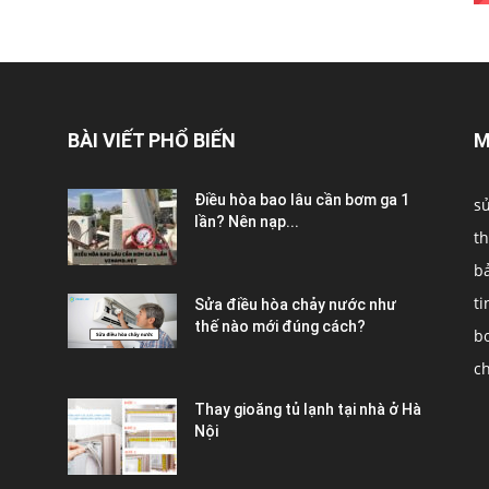
BÀI VIẾT PHỔ BIẾN
M
Điều hòa bao lâu cần bơm ga 1
s
lần? Nên nạp...
th
b
ti
Sửa điều hòa chảy nước như
thế nào mới đúng cách?
b
c
Thay gioăng tủ lạnh tại nhà ở Hà
Nội