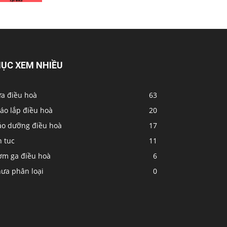
ỤC XEM NHIỀU
ửa điều hoà
63
áo lắp điều hoà
20
ảo dưỡng điều hoà
17
n tuc
11
ơm ga điều hoà
6
hưa phân loại
0