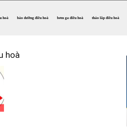
ều hoà
bảo dưỡng điều hoà
bơm ga điều hoà
tháo lắp điều hoà
u hoà