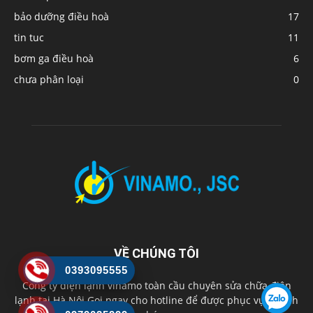
bảo dưỡng điều hoà
17
tin tuc
11
bơm ga điều hoà
6
chưa phân loại
0
VỀ CHÚNG TÔI
0393095555
Công ty điện lạnh vinamo toàn cầu chuyên sửa chữa điện
lạnh tại Hà Nội Gọi ngay cho hotline để được phục vụ nhanh