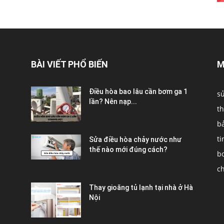
BÀI VIẾT PHỔ BIẾN
M
Điều hòa bao lâu cần bơm ga 1
s
lần? Nên nạp...
th
b
ti
Sửa điều hòa chảy nước như
thế nào mới đúng cách?
b
c
Thay gioăng tủ lạnh tại nhà ở Hà
Nội