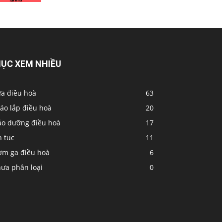
ỤC XEM NHIỀU
ửa điều hoà
63
áo lắp điều hoà
20
ảo dưỡng điều hoà
17
n tuc
11
ơm ga điều hoà
6
hưa phân loại
0