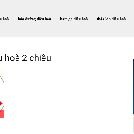
ều hoà
bảo dưỡng điều hoà
bơm ga điều hoà
tháo lắp điều hoà
u hoà 2 chiều